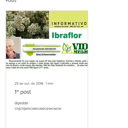
Posts
25 de out. de 2018
∙
1
min
1º post
dqedde
cnjcnjwncwecwecewcwcw