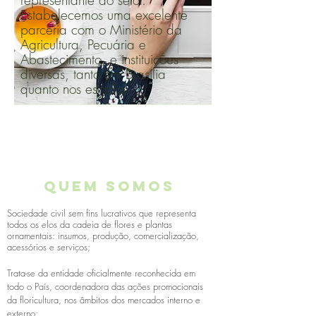
representante do setor.
Estabelecemos uma excelente
parceria com o Ministério da
Agricultura, Pecuária e
Abastecimento, e instituições
diversas, tanto em Brasília
quanto nos estados.
QUEM SOMOS
Sociedade civil sem fins lucrativos que representa
todos os elos da cadeia de flores e plantas
ornamentais: insumos, produção, comercialização,
acessórios e serviços;
Trata-se da entidade oficialmente reconhecida em
todo o País, coordenadora das ações promocionais
da floricultura, nos âmbitos dos mercados interno e
externo;