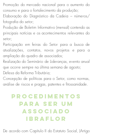
Promoção do mercado nacional para o aumento do
consumo e para o fortalecimento da produção;
Elaboração do Diagnóstico da Cadeia – números/
fotografia do setor;
Produção de Boletim Informativo (mensal) contendo as
principais notícias e os acontecimentos relevantes do
setor;
Participação em feiras do Setor para a busca de
atualizações, contatos, novos projetos e para a
ampliação do quadro de associados;
Realização do Seminário de Lideranças, evento anual
que ocorre sempre na última semana de agosto;
Defesa da Reforma Tributária;
Concepção de políticas para o Setor, como normas,
análise de riscos e pragas, patentes e fitossanidade.
Procedimentos
para ser um
Associado
Ibraflor
De acordo com Capítulo II do Estatuto Social, (Artigo