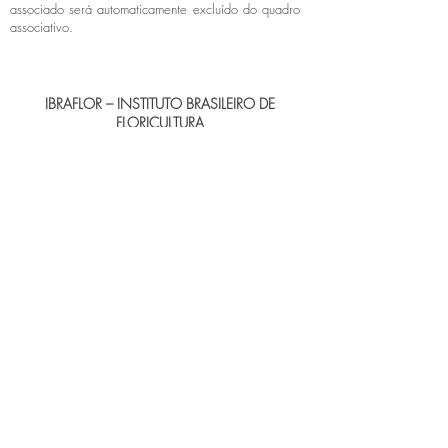
associado será automaticamente excluído do quadro
associativo.
IBRAFLOR – INSTITUTO BRASILEIRO DE
FLORICULTURA
WhatsApp (19) 9 9102-6014
Av. Rota dos Imigrantes, 605
– Centro
Holambra, SP – CEP 13825-0001
Assessoria de Imprensa
Ateliê da Notícia
Vera Longuini
CEL:
(19) 9 9971-6735
E-mail:
vera@ateliedanoticia.com.br