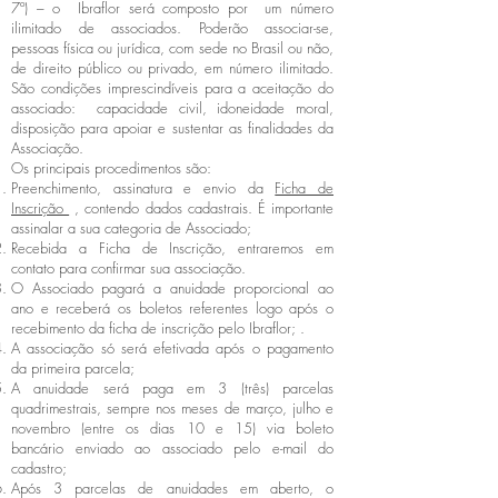
7º) – o Ibraflor será composto por um número
ilimitado de associados. Poderão associar-se,
pessoas física ou jurídica, com sede no Brasil ou não,
de direito público ou privado, em número ilimitado.
São condições imprescindíveis para a aceitação do
associado: capacidade civil, idoneidade moral,
disposição para apoiar e sustentar as finalidades da
Associação.
Os principais procedimentos são:
Preenchimento, assinatura e envio da
Ficha de
Inscrição
, contendo dados cadastrais. É importante
assinalar a sua categoria de Associado;
Recebida a Ficha de Inscrição, entraremos em
contato para confirmar sua associação.
O Associado pagará a anuidade proporcional ao
ano e receberá os boletos referentes logo após o
recebimento da ficha de inscrição pelo Ibraflor; .
A associação só será efetivada após o pagamento
da primeira parcela;
A anuidade será paga em 3 (três) parcelas
quadrimestrais, sempre nos meses de março, julho e
novembro (entre os dias 10 e 15) via boleto
bancário enviado ao associado pelo e-mail do
cadastro;
Após 3 parcelas de anuidades em aberto, o