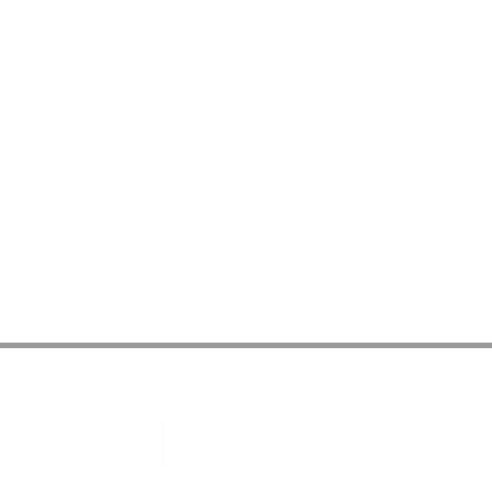
IBRAFLOR - Instituto Brasilei
Endereço Comercial: Av. dos
Centro - Holambra SP - CEP
Secretária Executiva:
Adrian
Contato WhatsApp: (19) 9 9
E-mail:
ibraflor@ibraflor.com