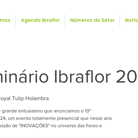
omos
Agenda Ibraflor
Números do Setor
Notíc
inário Ibraflor 2
Royal Tulip Holambra
 grande entusiasmo que anunciamos o 13º
4, um evento totalmente presencial que nesse ano
cussão de "INOVAÇÕES" no universo das flores e