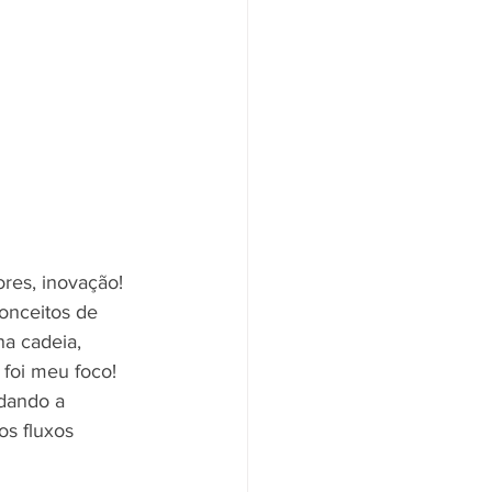
res, inovação! 
onceitos de 
na cadeia, 
foi meu foco! 
udando a 
os fluxos 