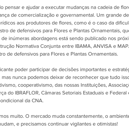
do pensar e ajudar a executar mudanças na cadeia de flor
ança de comercialização e governamental. Um grande des
jurídicos aos produtores de flores, como é o caso da dificu
istro de defensivos para Flores e Plantas Ornamentais, qu
 de inúmeras abordagens está sendo publicado nos próxi
strução Normativa Conjunta entre IBAMA, ANVISA e MAP
stro de defensivos para Flores e Plantas Ornamentais.
icante poder participar de decisões importantes e estratég
ira, mas nunca podemos deixar de reconhecer que tudo isso
tivismo, cooperativismo, das nossas Instituições, Associaç
orça do IBRAFLOR, Câmaras Setoriais Estaduais e Federal 
condicional da CNA.
luímos muito. O mercado muda constantemente, o ambiente
udam, e precisamos continuar vigilantes e otimistas!