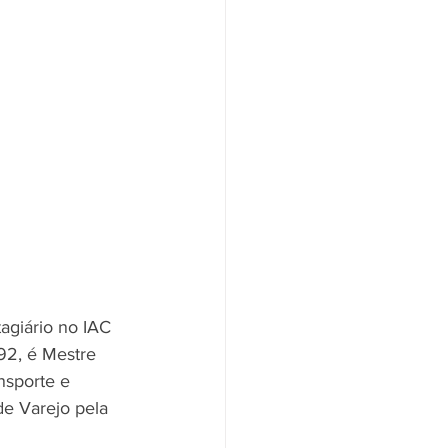
agiário no IAC 
92, é Mestre 
nsporte e 
e Varejo pela 