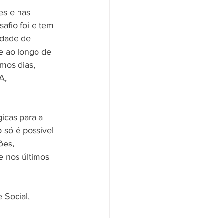
es e nas 
afio foi e tem 
ldade de 
e ao longo de 
mos dias, 
A, 
icas para a 
 só é possível 
ões, 
e nos últimos 
 Social, 