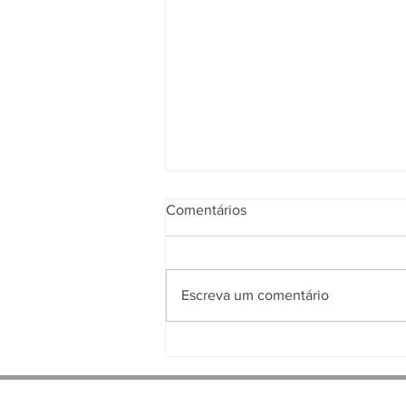
Comentários
Escreva um comentário
RNC – UM INSTRUMENTO
DE SEGURANÇA PARA O
PRODUTOR