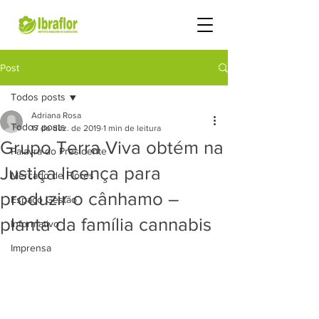
Post
Todos posts
Adriana Rosa
Todos posts
17 de dez. de 2019
1 min de leitura
Grupo Terra Viva obtém na
Palavra do Presidente
Justiça licença para
Mercado de Flores
produzir o cânhamo –
Espaço Gestão
planta da família cannabis
Informativo
Imprensa